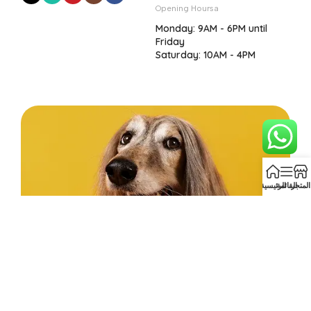
Opening Hoursa
Monday: 9AM - 6PM until
Friday
Saturday: 10AM - 4PM
المتجر
القائمة
الرئيسية
Before you go...
Enjoy free shipping on your first order when you
finish checkout now.