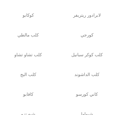
لابرادور ريتريفر
كوكابو
كورجي
كلب مالطي
كلب كوكر سبانيل
كلب تشاو تشاو
كلب الداشوند
كلب البج
كاني كورسو
كافابو
شيواوا
شيه تزو