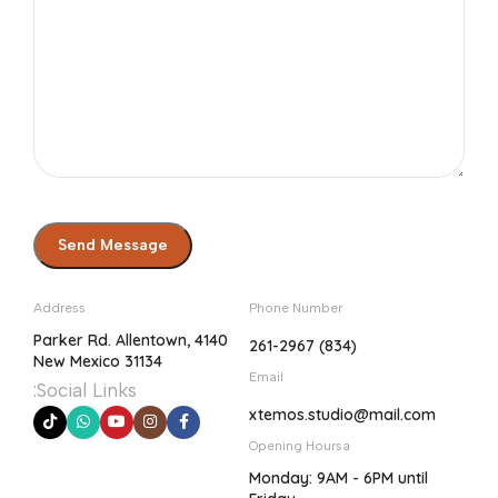
Address
Phone Number
4140 Parker Rd. Allentown,
(834) 261-2967
New Mexico 31134
Email
Social Links:
xtemos.studio@mail.com
Opening Hoursa
Monday: 9AM - 6PM until