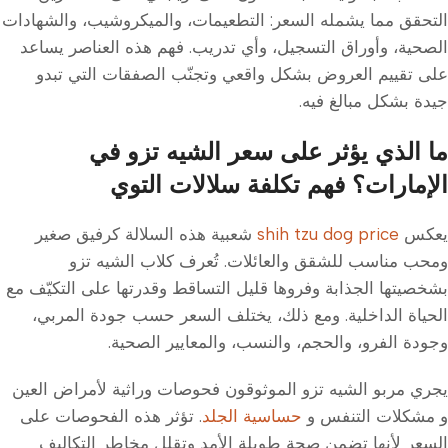
التحقق مما يشمله السعر: التطعيمات، والميكروشيب، والشهادات
الصحية، وأوراق التسجيل، وأي تدريب. فهم هذه العناصر يساعد
على تقييم العروض بشكل واقعي وتجنّب الصفقات التي تبدو
جيدة بشكل مبالغ فيه.
ما الذي يؤثر على سعر الشيه تزو في
الإمارات؟ فهم تكلفة سلالات التوي
يعكس
shih tzu dog price
شعبية هذه السلالة كرفيق صغير
ومحب مناسب للشقق والعائلات. تُعرف كلاب الشيه تزو
بشخصيتها الجذابة وفروها قليل التساقط وقدرتها على التكيّف مع
الحياة الداخلية. ومع ذلك، يختلف السعر حسب جودة المربي،
وجودة الفرو، والحجم، والنسب، والمعايير الصحية.
يجري مربو الشيه تزو الموثوقون فحوصات وراثية لأمراض العين
و مشكلات التنفس و
حساسية الجلد
. تؤثر هذه الفحوصات على
السعر لأنها تضمن صحة طويلة الأمد وتقلل مخاطر التكاليف