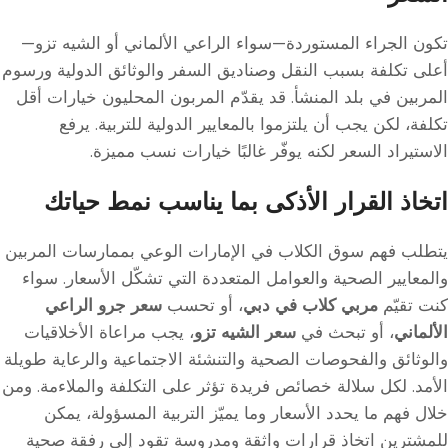
تكون الجراء المستوردة—سواء الراعي الألماني أو الشيه تزو—
أعلى تكلفة بسبب النقل وصناديق السفر والوثائق الدولية ورسوم
المربين في بلد المنشأ. قد يقدّم المربون المحليون خيارات أقل
تكلفة، لكن يجب أن يلتزموا بالمعايير الدولية للتربية. يرفع
الاستيراد السعر لكنه يوفّر غالبًا خيارات نسب مميزة.
اتخاذ القرار الأذكى بما يناسب نمط حياتك
يتطلب فهم سوق الكلاب في الإمارات الوعي بممارسات المربين
والمعايير الصحية والعوامل المتعددة التي تشكّل الأسعار. سواء
كنت تقيّم
مربي كلاب في دبي
، أو تحسب
سعر جرو الراعي
الألماني
، أو تبحث في
سعر الشيه تزو
، يجب مراعاة الأخلاقيات
والوثائق والفحوصات الصحية والتنشئة الاجتماعية والرعاية طويلة
الأمد. لكل سلالة خصائص فريدة تؤثر على التكلفة والملاءمة. ومن
خلال فهم ما يحدد الأسعار وما يميّز التربية المسؤولة، يمكن
للمشترين اتخاذ قرارات واثقة ومدروسة تقود إلى رفقة صحية