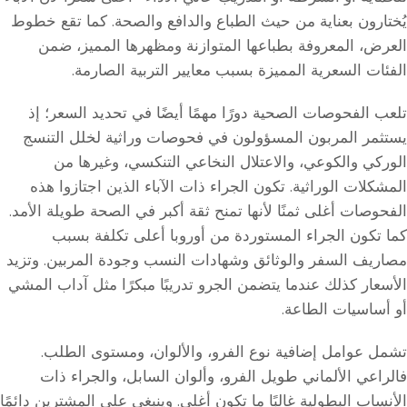
يُختارون بعناية من حيث الطباع والدافع والصحة. كما تقع خطوط
العرض، المعروفة بطباعها المتوازنة ومظهرها المميز، ضمن
الفئات السعرية المميزة بسبب معايير التربية الصارمة.
تلعب الفحوصات الصحية دورًا مهمًا أيضًا في تحديد السعر؛ إذ
يستثمر المربون المسؤولون في فحوصات وراثية لخلل التنسج
الوركي والكوعي، والاعتلال النخاعي التنكسي، وغيرها من
المشكلات الوراثية. تكون الجراء ذات الآباء الذين اجتازوا هذه
الفحوصات أغلى ثمنًا لأنها تمنح ثقة أكبر في الصحة طويلة الأمد.
كما تكون الجراء المستوردة من أوروبا أعلى تكلفة بسبب
مصاريف السفر والوثائق وشهادات النسب وجودة المربين. وتزيد
الأسعار كذلك عندما يتضمن الجرو تدريبًا مبكرًا مثل آداب المشي
أو أساسيات الطاعة.
تشمل عوامل إضافية نوع الفرو، والألوان، ومستوى الطلب.
فالراعي الألماني طويل الفرو، وألوان السابل، والجراء ذات
الأنساب البطولية غالبًا ما تكون أغلى. وينبغي على المشترين دائمًا