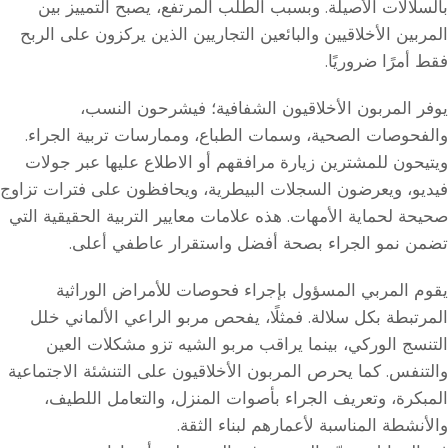
بالسلالات الأصيلة. وبسبب الطلب المرتفع، يصبح التمييز بين
المربين الأخلاقيين والبائعين التجاريين الذين يركزون على الربح
فقط أمرًا ضروريًا.
يوفر المربون الأخلاقيون الشفافية؛ فيشرحون النسب،
والفحوصات الصحية، وسمات الطباع، وممارسات تربية الجراء.
ويتيحون للمشترين زيارة مرافقهم أو الاطلاع عليها عبر جولات
فيديو، ويعرضون السجلات البيطرية، ويحافظون على فترات تزاوج
صحيحة لحماية الأمهات. هذه علامات معايير التربية الحقيقية التي
تضمن نمو الجراء بصحة أفضل واستقرار عاطفي أعلى.
يقوم المربي المسؤول بإجراء فحوصات للأمراض الوراثية
المرتبطة بكل سلالة. فمثلًا، يفحص مربو الراعي الألماني خلل
التنسج الوركي، بينما يراقب مربو الشيه تزو مشكلات العين
والتنفس. كما يحرص المربون الأخلاقيون على التنشئة الاجتماعية
المبكرة، وتعريف الجراء بأصوات المنزل، والتعامل اللطيف،
والأنشطة المناسبة لأعمارهم لبناء الثقة.