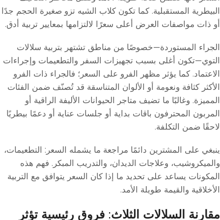
البيطرية المستقبلية. كما تكون كلاب الشيه تزو صغيرة الحجم جدًا
أو ذات مواصفات العرض أعلى سعرًا لالتزامها بمعايير تربية أدق.
الجراء المستوردة—خصوصًا من مناطق تشتهر بتربية سلالات
التوي—تكون أغلى بسبب تجهيزات السفر والتطعيمات وإجراءات
الاعتماد. كما يؤثر مظهر الفرو على السعر؛ فالجراء ذات الفرو
الأكثر كثافة ونعومة أو الألوان المتناسقة قد تُصنّف ضمن الفئات
المميزة. وغالبًا ما تضيف متاجر الحيوانات الأليفة الراقية أو
المربون المحترفون باقات بداية أو جلسات عناية أو دعمًا بيطريًا
لاحقًا ضمن التكلفة.
ينبغي على المشترين دائمًا مراجعة ما يشمله السعر: التطعيمات،
والميكروشيب، وعلاجات الديدان، والتدريب المبكر. فهم هذه
المكونات يساعد على تحديد ما إذا كان السعر يتوافق مع التربية
الأخلاقية والقيمة طويلة الأمد.
مقارنة السلالات الثلاث: فروق رئيسية تؤثر