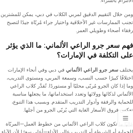
الالتزام بالشراء.
ومن خلال التقييم الدقيق لمربي الكلاب في دبي، يمكن للمشترين
تجنب الممارسات غير الأخلاقية واختيار جراء مُربّاة جيدًا لتصبح
رفقاء أصحاء وطويلي العمر.
فهم سعر جرو الراعي الألماني: ما الذي يؤثر
على التكلفة في الإمارات؟
يختلف
سعر جرو الراعي الألماني
في دبي وفي أنحاء الإمارات
اختلافًا كبيرًا حسب النسب، وسمعة المربي، ومستوى التدريب،
وما إذا كان الجرو مُربّى محليًا أو مستوردًا. تُقدَّر كلاب الراعي
الألماني لذكائها وولائها وتعدد استخداماتها، ما يجعلها مناسبة
للحماية والرفقة وأدوار التدريب المتقدم. وبسبب هذا التنوع،
تعكس فروق الأسعار الغاية التي يُربّى الجرو من أجلها.
غالبًا ما تكون كلاب الراعي الألماني من خطوط العمل—المربّاة
للحماية أو الشرطة أو التدريب عالي الأداء—أعلى سعرًا لأن الآباء