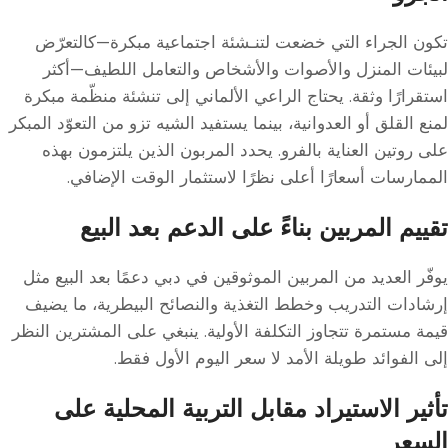
تكون الجراء التي خضعت لتنـشئة اجتماعية مبكرة—كالتعرّض
لبيئات المنزل والأصوات والأشخاص والتعامل اللطيف—أكثر
استقرارًا وثقة. يحتاج الراعي الألماني إلى تنشئة منظّمة مبكرة
لمنع القلق أو العدوانية، بينما يستفيد الشيه تزو من التعوّد المبكر
على روتين العناية بالفرو. يحدد المربون الذين يلتزمون بهذه
الممارسات أسعارًا أعلى نظرًا لاستثمار الوقت الإضافي.
تقييم المربين بناءً على الدعم بعد البيع
يوفّر العديد من المربين الموثوقين في دبي دعمًا بعد البيع مثل
إرشادات التدريب وخطط التغذية والنصائح البيطرية، ما يضيف
قيمة مستمرة تتجاوز التكلفة الأولية. ينبغي على المشترين النظر
إلى الفوائد طويلة الأمد لا سعر اليوم الأول فقط.
تأثير الاستيراد مقابل التربية المحلية على
السعر