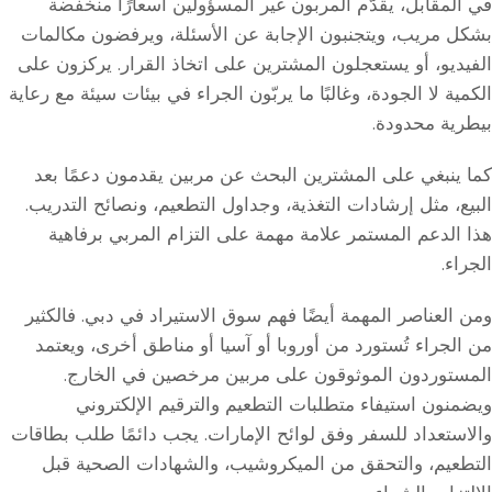
في المقابل، يقدّم المربون غير المسؤولين أسعارًا منخفضة
بشكل مريب، ويتجنبون الإجابة عن الأسئلة، ويرفضون مكالمات
الفيديو، أو يستعجلون المشترين على اتخاذ القرار. يركزون على
الكمية لا الجودة، وغالبًا ما يربّون الجراء في بيئات سيئة مع رعاية
بيطرية محدودة.
كما ينبغي على المشترين البحث عن مربين يقدمون دعمًا بعد
البيع، مثل إرشادات التغذية، وجداول التطعيم، ونصائح التدريب.
هذا الدعم المستمر علامة مهمة على التزام المربي برفاهية
الجراء.
ومن العناصر المهمة أيضًا فهم سوق الاستيراد في دبي. فالكثير
من الجراء تُستورد من أوروبا أو آسيا أو مناطق أخرى، ويعتمد
المستوردون الموثوقون على مربين مرخصين في الخارج.
ويضمنون استيفاء متطلبات التطعيم والترقيم الإلكتروني
والاستعداد للسفر وفق لوائح الإمارات. يجب دائمًا طلب بطاقات
التطعيم، والتحقق من الميكروشيب، والشهادات الصحية قبل