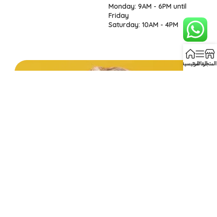
Monday: 9AM - 6PM until
Friday
Saturday: 10AM - 4PM
المتجر
القائمة
الرئيسية
Before you go...
Enjoy free shipping on your first order when you
finish checkout now.