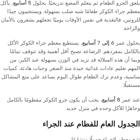
يلعق الجرو الطعام ثم يتعلم المضغ تدريجيًا. بحلول
5 أسابيع
، يأكل
معظم جراء الكوكر طعامًا شبه صلب بسهولة. ويستجيبون جيدًا
للروتين، فالتغذية في نفس الأوقات يوميًا تجعلهم يشعرون بالأمان
والراحة.
بحلول عمر
6 إلى 7 أسابيع
، يستطيع معظم جراء الكوكر الأكل
بالكامل بمفردهم. الرضاعة تصبح أقل أهمية وقد تتوقف تمامًا.
وبما أن هذه السلالة قد تزيد في الوزن بسهولة عند الكبر، من
المهم تعليم عادات غذائية جيدة منذ الصغر. وجبات هادئة، كميات
مناسبة، وعدم ترك الطعام طوال اليوم يساعد على منع المشاكل
مستقبلًا.
عند عمر
8 أسابيع
، يجب أن يكون جرو الكوكر مفطومًا بالكامل
وجاهزًا للأكل وحده في منزل جديد.
الجدول العام للفطام عند الجراء
تتبع معظم الجراء جدولًا متشابهًا: