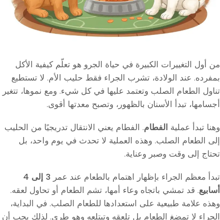
من أول التغييرات الكبيرة في حياة الجرو هو تعلّم كيفية الأكل
بمفرده. عند الولادة، تشرب الجراء فقط حليب الأم. لا تستطيع
تناول الطعام الصلب وتعتمد عليها في كل شيء. ومع نموها، تتغير
أجسامها، تبدأ الأسنان بالظهور، وتصبح معدتها أقوى.
وهنا تبدأ عملية
الفطام
. الفطام يعني الانتقال تدريجيًا من الحليب
إلى الطعام الصلب. وهذه العملية لا تحدث في يوم واحد، بل
تحتاج إلى وقت وصبر وعناية.
تبدأ معظم الجراء بإظهار اهتمام بالطعام عند عمر
3 إلى 4
أسابيع
. قد تمشي باتجاه وعاء أمها، تشم الطعام أو تحاول لعقه.
وهذه علامة طبيعية على استعدادها للطعام الصلب. في البداية،
الجراء لا تمضغ الطعام بل تلعقه وتبتلعه وهو طري. لذلك يجب أن