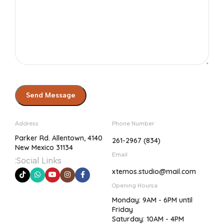
Address
Phone Number
4140 Parker Rd. Allentown,
(834) 261-2967
New Mexico 31134
Email
Social Links:
xtemos.studio@mail.com
Opening Hoursa
Monday: 9AM - 6PM until
Friday
Saturday: 10AM - 4PM