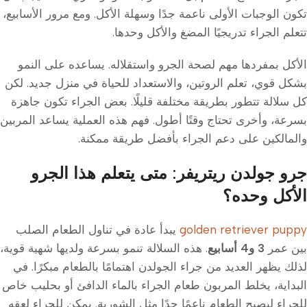
تكون الوجبات الأولى ناعمة جدًا وسهلة الأكل. ومع مرور الأسابيع،
تتعلم الجراء تدريجيًا المضغ والأكل وحدها.
الأكل بمفردها مهم لصحة الجرو واستقلاله. يساعده على النمو
بشكل قوي، تعلم الروتين، والاستعداد للحياة في منزل جديد. لكن
كل سلالة تتطور بطريقة مختلفة قليلًا. بعض الجراء تكون جاهزة
بسرعة، وأخرى تحتاج وقتًا أطول. فهم هذه العملية يساعد المربين
والمالكين على دعم الجراء بأفضل طريقة ممكنة.
جرو جولدن ريتريفر: متى يتعلم هذا الجرو
الأكل وحده؟
golden retriever puppy
يبدأ عادة في تناول الطعام الصلب
بين عمر
3 و4 أسابيع
. هذه السلالة تنمو بسرعة ولديها شهية قوية،
لذلك يظهر العديد من جراء الجولدن اهتمامًا بالطعام مبكرًا. في
البداية، يخلط المربون طعام الجراء بالماء الدافئ أو بحليب خاص
للجراء ليصبح الطعام ناعمًا جدًا مثل الشوربة. يمكن للجراء لعقه