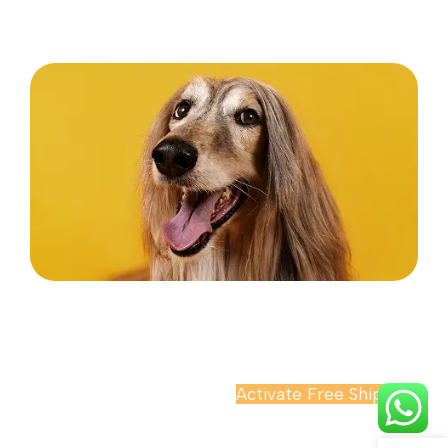
Before you go...
Enjoy free shipping on your first order when you
finish checkout now.
Continue Browsing
Activate Free Shipping