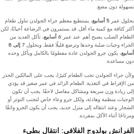
بسهولة دون مضغ.
بحلول عمر
5 أسابيع
، يستطيع معظم جراء الجولدن تناول طعام
أكثر كثافة مع كمية ماء أقل. قد يستمرون في الرضاعة أحيانًا، لكن
الطعام الصلب يصبح أهم. عند عمر
6 أسابيع
، تأكل العديد من
الجراء وجبات صلبة وحدها وترضع قليلًا فقط. وبحلول
7 إلى 8
أسابيع
، يكون جرو الجولدن عادة مفطومًا بالكامل ويأكل وحده
دون مساعدة.
ولأن جراء الجولدن تحب الطعام كثيرًا، يجب على المالكين الحذر
من الإفراط في التغذية. الطعام الزائد في عمر صغير قد يؤدي
إلى زيادة وزن سريعة ومشاكل مفاصل لاحقًا. يجب أن تكون
الوجبات منظمة وهادئة، ولكل جرو وعاء خاص لتجنب التوتر أو
الشجار. وعند انتقاله إلى منزل جديد، يجب أن يكون الجرو واثقًا
ومرتاحًا أثناء الأكل بمفرده.
الفرانش بولدوج الفلافي: انتقال بطيء